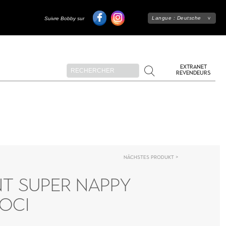
Langue :
Deutsche
Suivre Bobby sur
EXTRANET
REVENDEURS
Nächstes Produkt
NT SUPER NAPPY
OCI