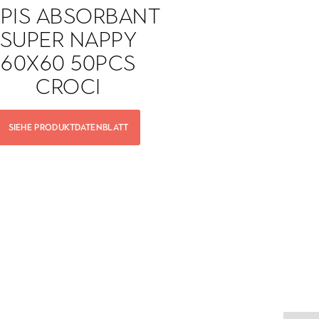
APIS ABSORBANT
TAPIS ABS
SUPER NAPPY
SUPER N
60X60 50PCS
90X60 1
CROCI
CROC
SIEHE PRODUKTDATENBLATT
SIEHE PRODUKTDA