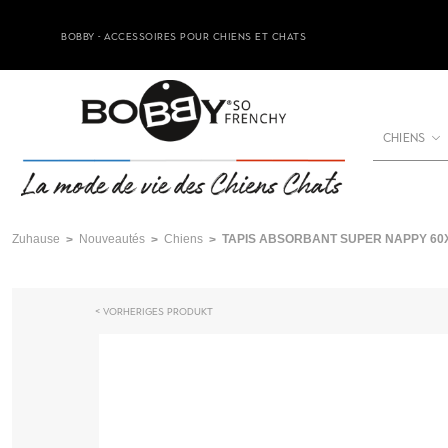
BOBBY - ACCESSOIRES POUR CHIENS ET CHATS
CHIENS
Zuhause
Nouveautés
Chiens
TAPIS ABSORBANT SUPER NAPPY 60X
Vorheriges Produkt