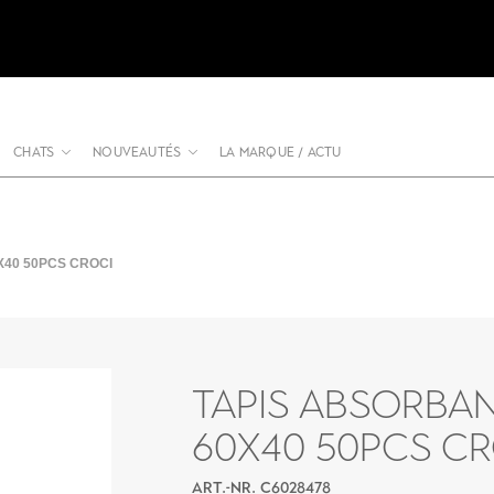
CHATS
NOUVEAUTÉS
LA MARQUE / ACTU
40 50PCS CROCI
TAPIS ABSORBA
60X40 50PCS CR
ART.-NR. C6028478