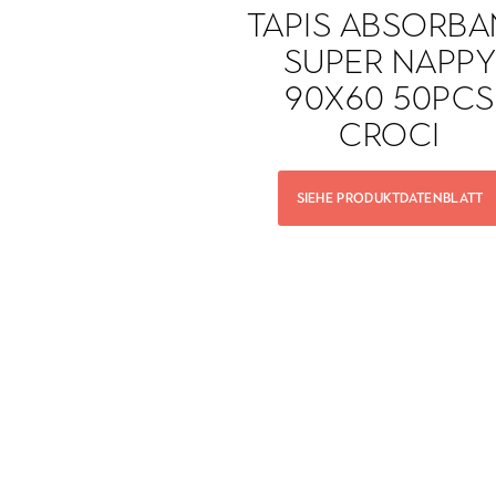
 ABSORBANT
TAPIS ABSORBA
ER NAPPY
SUPER NAPP
60 10PCS
90X60 50PCS
CROCI
CROCI
RODUKTDATENBLATT
SIEHE PRODUKTDATENBLATT