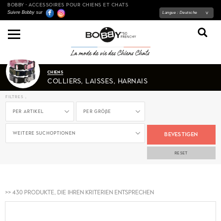
BOBBY - ACCESSOIRES POUR CHIENS ET CHATS
Suivre Bobby sur
Langue :
Deutsche
CHIENS
COLLIERS, LAISSES, HARNAIS
filtres :
per Artikel
per Gröβe
Weitere Suchoptionen
BEVESTIGEN
RESET
>> 430 Produkte, die Ihren Kriterien entsprechen