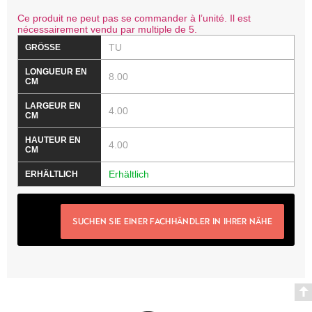
Ce produit ne peut pas se commander à l’unité. Il est
nécessairement vendu par multiple de 5.
TU
8.00
4.00
4.00
Erhältlich
SUCHEN SIE EINER FACHHÄNDLER IN IHRER NÄHE