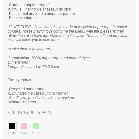
-Corde de papier recyclé
-Stimule l’instinct de chasseur du chat
-Petit format pratique à emporter partout
-Plumes naturelles
JOUET TUBE : Collection of toys made of recycled paper rope in pastel
colours. These playful toys combine the useful with the pleasant: they
allow the cat to have fun while doing its claws. Their small and practical
size will allow you to take them
to take them everywhere!
Composition: 100% paper rope and natural dyes
Dimensions :
Length: 8 cm and width 3.5 cm
The + product :
-Recycled paper rope
-Stimulates the cat's hunting instinct
-Small size, practical to take everywhere
-Natural feathers
Verfügbare Farben
NOIR
ROSE
VERT