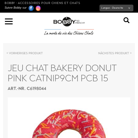
BOBBY - ACCESSOIRES POUR CHIENS ET CHATS
Suivre Bobby sur
Langue :
Deutsche
Vorheriges Produkt
Nächstes Produkt
JEU CHAT BAKERY DONUT
PINK CATNIP9CM PCB 15
ART.-NR. C6198044