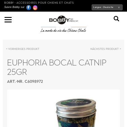
BOBBY - ACCESSOIRES POUR CHIENS ET CHATS
Suivre Bobby sur
Langue :
Deutsche
Vorheriges Produkt
Nächstes Produkt
EUPHORIA BOCAL CATNIP
25GR
ART.-NR. C6098972