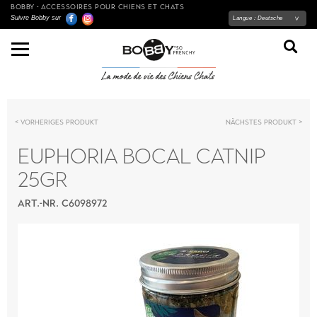
BOBBY - ACCESSOIRES POUR CHIENS ET CHATS
Suivre Bobby sur
Langue :
Deutsche
Vorheriges Produkt
Nächstes Produkt
EUPHORIA BOCAL CATNIP
25GR
ART.-NR. C6098972