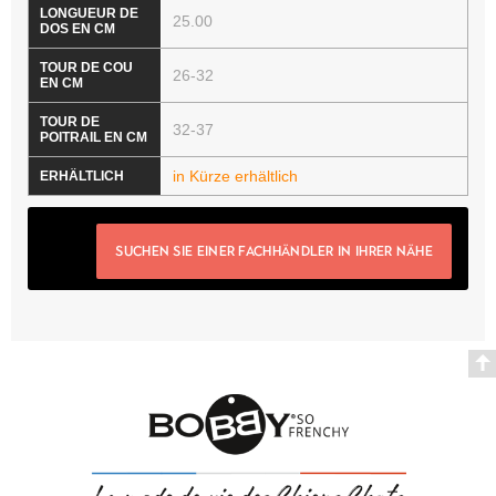
25.00
26-32
32-37
in Kürze erhältlich
SUCHEN SIE EINER FACHHÄNDLER IN IHRER NÄHE