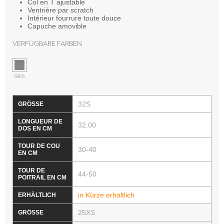
Col en T ajustable
Ventrière par scratch
Intérieur fourrure toute douce
Capuche amovible
Verfügbare Farben
GRIS
32S
32.00
30-40
44-50
in Kürze erhältlich
25XS